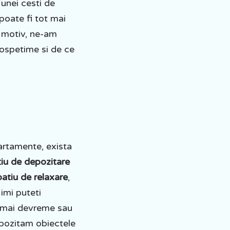
 unei cesti de
poate fi tot mai
t motiv, ne-am
prospetime si de ce
partamente, exista
iu de depozitare
patiu de relaxare
,
imi puteti
e mai devreme sau
epozitam obiectele