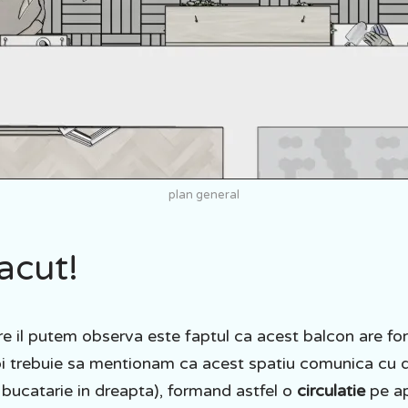
plan general
acut!
re il putem observa este faptul ca acest balcon are f
poi trebuie sa mentionam ca acest spatiu comunica cu 
si bucatarie in dreapta), formand astfel o
circulatie
pe ap