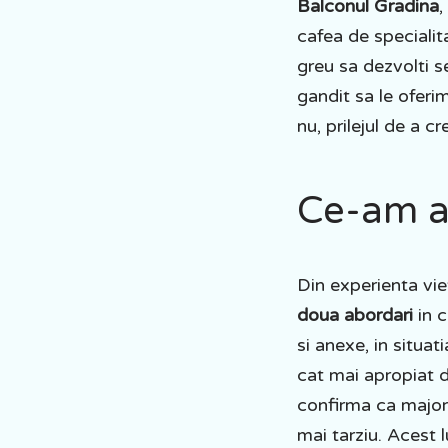
Balconul Gradina
,
cafea de specialit
greu sa dezvolti 
gandit sa le oferi
nu, prilejul de a c
Ce-am af
Din experienta vie
doua abordari
in c
si anexe, in situa
cat mai apropiat d
confirma ca majori
mai tarziu. Acest 