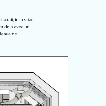
iscutii, insa stiau
ra de a avea un
afeaua de