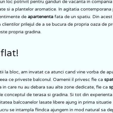
 un loc potrivit pentru ganduri de vacanta in compania
ate si a plantelor aromatice. In agitatia contemporana 
sentimente de
apartenenta
fata de un spatiu. Din aces
m clientilor prilejul de a se bucura de propria oaza de 
reste propria gradina.
lat!
tii la bloc, am invatat ca atunci cand vine vorba de a
eea ce priveste balconul. Oamenii il privesc fie ca
spat
tia in care nu au debara sau alte zone dedicate, fie ca
s
e conceptul de terasa si gradina. Si tot din experienta 
tatea balcoanelor lasate libere ajung in prima situati
lucru se intampla fiindca ajungem in mod natural sa d