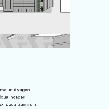
orma unui
vagon
doua incaperi
x. doua treimi din