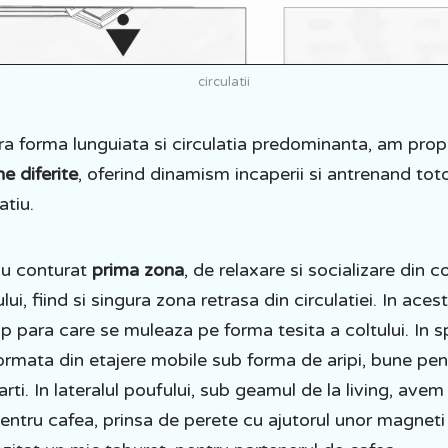
circulatii
ra forma lunguiata si circulatia predominanta, am prop
ne diferite
, oferind dinamism incaperii si antrenand tot
atiu.
au conturat
prima zona
, de relaxare si socializare din co
lui, fiind si singura zona retrasa din circulatiei. In ac
ip para care se muleaza pe forma tesita a coltului. In 
formata din etajere mobile sub forma de aripi, bune pen
arti. In lateralul poufului, sub geamul de la living, avem
pentru cafea, prinsa de perete cu ajutorul unor magneti 