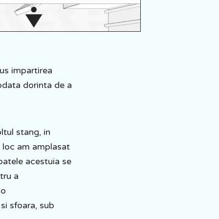
us impartirea
odata dorinta de a
ltul stang, in
est loc am amplasat
spatele acestuia se
tru a
 o
si sfoara, sub